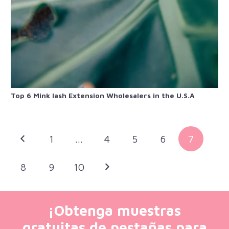
Top 6 Mink lash Extension Wholesalers in the U.S.A
1
...
4
5
6
7
8
9
10
¡Obtenga muestras
gratuitas de pestañas para