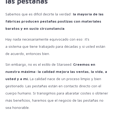
las pestañas
Sabemos que es difícil decirte la verdad:
la mayoría de las
fábricas producen pestañas postizas con materiales
baratos y en
sucio
circunstancia
.
Hay
nada
necesariamente
equivocado
con eso
:
it
's
a
sistema
que
tiene
trabajado
para
décadas
y
si
usted
están
de acuerdo
,
entonces
bien.
Sin embargo, no es el estilo de Starseed.
Creemos en
nuestra máxima: la calidad mejora las ventas, la vida, a
usted y a mí.
La calidad nace de un proceso limpio y bien
gestionado. Las pestañas están en contacto directo con el
cuerpo humano. Si transigimos para abaratar costes o obtener
más beneficios, haremos que el negocio de las pestañas no
sea honorable.