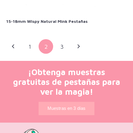
15-18mm Wispy Natural Mink Pestañas
1
2
3
¡Obtenga muestras
gratuitas de pestañas para
ver la magia!
Muestras en 3 días