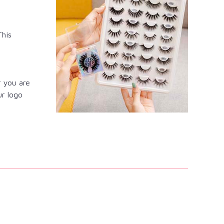
This
r you are
ur logo