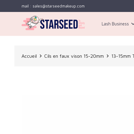
mail : sales@starseedmakeup.com
Lash Business
Kit 3
Accueil
Cils en faux vison 15-20mm
13-15mm T