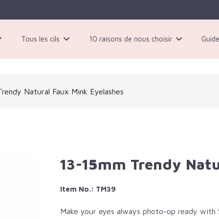
Tous les cils
10 raisons de nous choisir
Guide
 paires de cils magnétiques noirs
rendy Natural Faux Mink Eyelashes
13-15mm Trendy Natu
Item No.: TM39
Make your eyes always photo-op ready with S