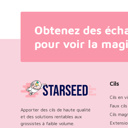
Obtenez des échan
pour voir la magi
Cils
Cils en v
Faux cils
Apporter des cils de haute qualité
Cils mag
et des solutions rentables aux
Extension
grossistes à faible volume.