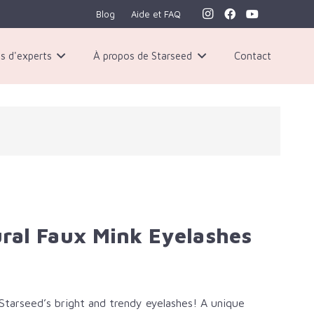
Blog
Aide et FAQ
s d'experts
À propos de Starseed
Contact
ral Faux Mink Eyelashes
tarseed’s bright and trendy eyelashes! A unique