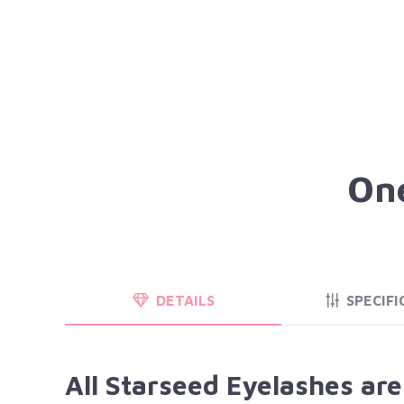
One
DETAILS
SPECIFI
All Starseed Eyelashes ar