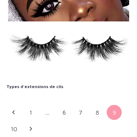
Types d'extensions de cils
1
...
6
7
8
9
10