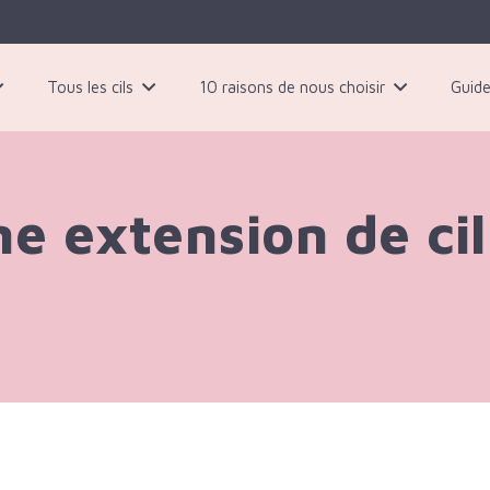
Tous les cils
10 raisons de nous choisir
Guide
 paires de cils magnétiques noirs
ne extension de ci