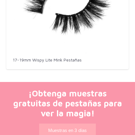
17-19mm Wispy Lite Mink Pestañas
¡Obtenga muestras
gratuitas de pestañas para
ver la magia!
Muestras en 3 días