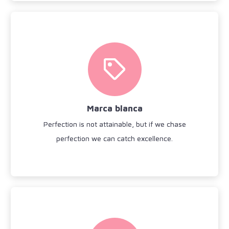
Marca blanca
Fix your eyes on perfection and you make
almost everything speed towards it.
Marca blanca
Ver más
Perfection is not attainable, but if we chase
perfection we can catch excellence.