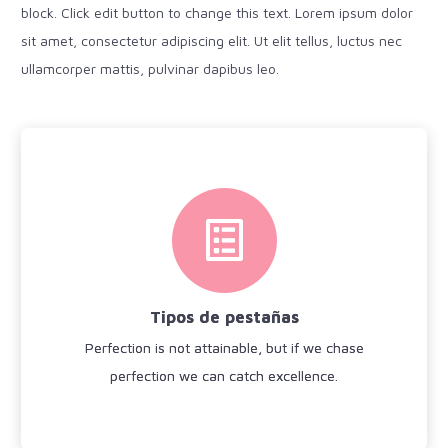
block. Click edit button to change this text. Lorem ipsum dolor
sit amet, consectetur adipiscing elit. Ut elit tellus, luctus nec
ullamcorper mattis, pulvinar dapibus leo.
Tipos de pestañas
Fix your eyes on perfection and you make
almost everything speed towards it.
Tipos de pestañas
Más información
Perfection is not attainable, but if we chase
perfection we can catch excellence.