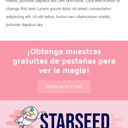
mattis, pulvinar dapibus leo.I am text block. Click edit button to
change this text. Lorem ipsum dolor sit amet, consectetur
adipiscing elit. Ut elit tellus, luctus nec ullamcorper mattis,
pulvinar dapibus leo.
¡Obtenga muestras
gratuitas de pestañas para
ver la magia!
Muestras en 3 días