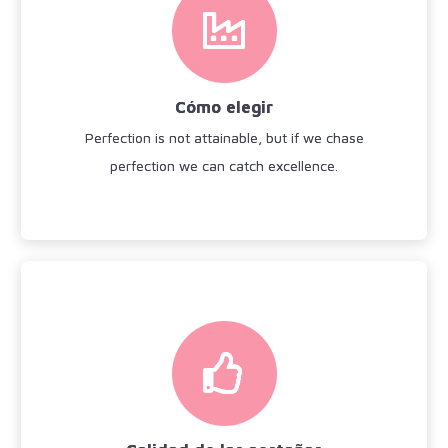
Cómo elegir
Fix your eyes on perfection and you make
almost everything speed towards it.
Cómo elegir
Ver más
Perfection is not attainable, but if we chase
perfection we can catch excellence.
Calidad de las pestañas
Fix your eyes on perfection and you make
almost everything speed towards it.