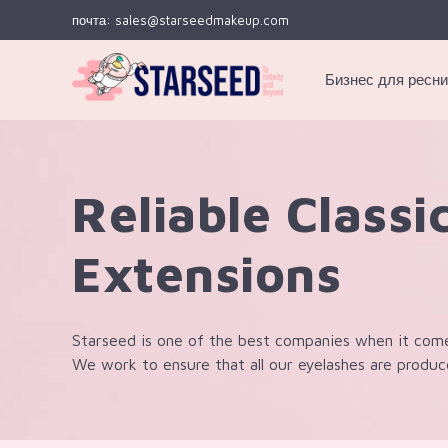
почта: sales@starseedmakeup.com
Бизнес для ресн
Инструменты для ресниц
Инструменты для наращивания ресниц
Ресницы из искусственной норки 15-20 мм
Ресницы из искусственной норки 3D~5D
Ресницы из искусственной норки 6D
Reliable Classi
Extensions
Starseed is one of the best companies when it come
We work to ensure that all our eyelashes are produc