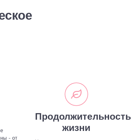
еское
Продолжительность
жизни
ие
ны - от